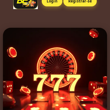
Login
Registrar-se