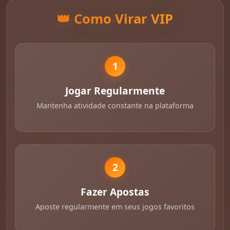
👑 Como Virar VIP
1
Jogar Regularmente
Mantenha atividade constante na plataforma
2
Fazer Apostas
Aposte regularmente em seus jogos favoritos