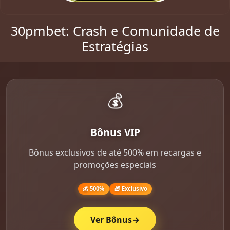
30pmbet: Crash e Comunidade de
Estratégias
💰
Bônus VIP
Bônus exclusivos de até 500% em recargas e
promoções especiais
💰 500%
🎁 Exclusivo
Ver Bônus
→