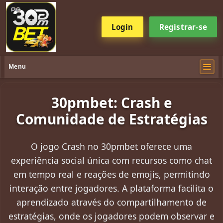
Login
Registrar-se
Menu
30pmbet: Crash e
Comunidade de Estratégias
O jogo Crash no 30pmbet oferece uma
experiência social única com recursos como chat
em tempo real e reações de emojis, permitindo
interação entre jogadores. A plataforma facilita o
aprendizado através do compartilhamento de
estratégias, onde os jogadores podem observar e