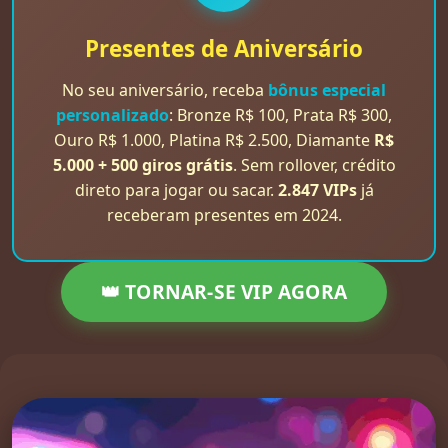
Presentes de Aniversário
No seu aniversário, receba
bônus especial
personalizado
: Bronze R$ 100, Prata R$ 300,
Ouro R$ 1.000, Platina R$ 2.500, Diamante
R$
5.000 + 500 giros grátis
. Sem rollover, crédito
direto para jogar ou sacar.
2.847 VIPs
já
receberam presentes em 2024.
👑 TORNAR-SE VIP AGORA