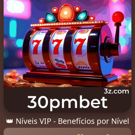
👑 Níveis VIP - Benefícios por Nível