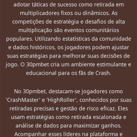
adotar táticas de sucesso como retirada em
multiplicadores fixos ou dinâmicos. As
competições de estratégia e desafios de alta
multiplicação são eventos comunitários
populares. Utilizando estatísticas da comunidade
e dados históricos, os jogadores podem ajustar
suas estratégias para melhorar suas decisões de
jogo. O 30pmbet cria um ambiente estimulante e
educacional para os fãs de Crash.
No 30pmbet, destacam-se jogadores como
'CrashMaster' e 'HighRoller', conhecidos por suas
retiradas precisas e gestão de risco eficaz. Eles
usam estratégias como retirada escalonada e
análise de dados para maximizar ganhos.
Acompanhar esses líderes na plataforma e