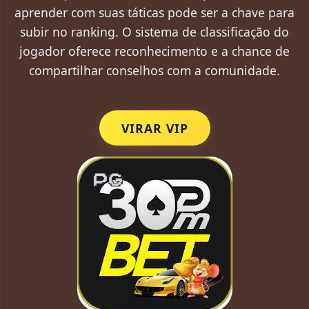
aprender com suas táticas pode ser a chave para
subir no ranking. O sistema de classificação do
jogador oferece reconhecimento e a chance de
compartilhar conselhos com a comunidade.
VIRAR VIP