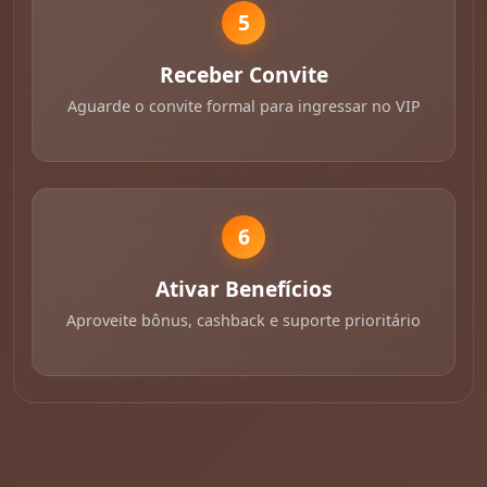
5
Receber Convite
Aguarde o convite formal para ingressar no VIP
6
Ativar Benefícios
Aproveite bônus, cashback e suporte prioritário