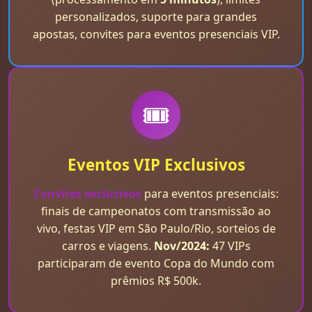
personalizados, suporte para grandes
apostas, convites para eventos presenciais VIP.
🎟️
Eventos VIP Exclusivos
Convites exclusivos
para eventos presenciais:
finais de campeonatos com transmissão ao
vivo, festas VIP em São Paulo/Rio, sorteios de
carros e viagens.
Nov/2024:
47 VIPs
participaram de evento Copa do Mundo com
prêmios R$ 500k.