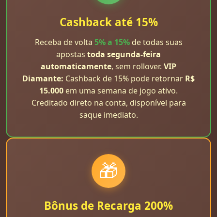
Cashback até 15%
Receba de volta
5% a 15%
de todas suas
apostas
toda segunda-feira
automaticamente
, sem rollover.
VIP
Diamante:
Cashback de 15% pode retornar
R$
15.000
em uma semana de jogo ativo.
Creditado direto na conta, disponível para
saque imediato.
🎁
Bônus de Recarga 200%