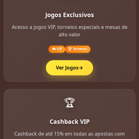
Jogos Exclusivos
Acesso a jogos VIP, torneios especiais e mesas de
alto valor
🎮 VIP
🏆 Torneios
Ver Jogos
→
🏆
Cashback VIP
Cashback de até 15% em todas as apostas com